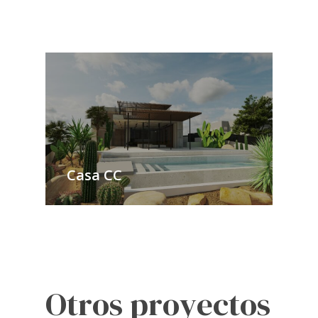
Casa CC
O
t
r
o
s
p
r
o
y
e
c
t
o
s