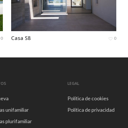
Casa S8
0
0
TOS
LEGAL
ueva
Política de cookies
s unifamiliar
Política de privacidad
s plurifamiliar